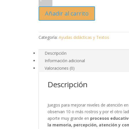
de
Atención-
Añadir al carrito
Adulto
mayor
cantidad
Categoría:
Ayudas didácticas y Textos
Descripción
Información adicional
Valoraciones (0)
Descripción
Juegos para mejorar niveles de atención en 
observan 10 o más rostros y por el otro lad
aporte muy grande en
procesos educativ
la memoria, percepción, atención y co