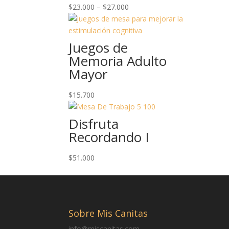
$
23.000
–
$
27.000
Juegos de
Memoria Adulto
Mayor
$
15.700
Disfruta
Recordando I
$
51.000
Sobre Mis Canitas
info@miscanitas.com