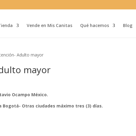
Tienda
Vende en Mis Canitas
Qué hacemos
Blog
tención- Adulto mayor
Adulto mayor
Octavio Ocampo México.
a Bogotá- Otras ciudades máximo tres (3) días.