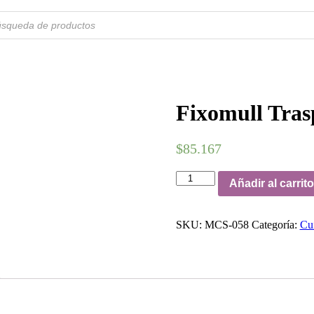
a
s
Fixomull Tras
$
85.167
Fixomull
Añadir al carrito
Trasparente
15
cm
SKU:
MCS-058
Categoría:
Cui
x
10
mts
cantidad